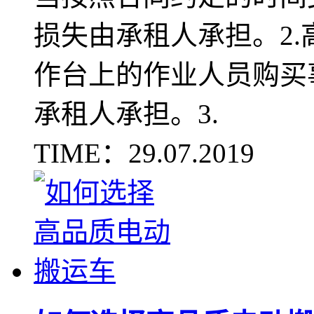
损失由承租人承担。2
作台上的作业人员购买
承租人承担。3.
TIME：29.07.2019