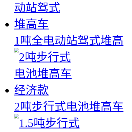
1吨全电动站驾式堆高
2吨步行式电池堆高车