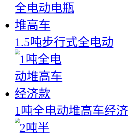
1.5吨步行式全电动
1吨全电动堆高车经济