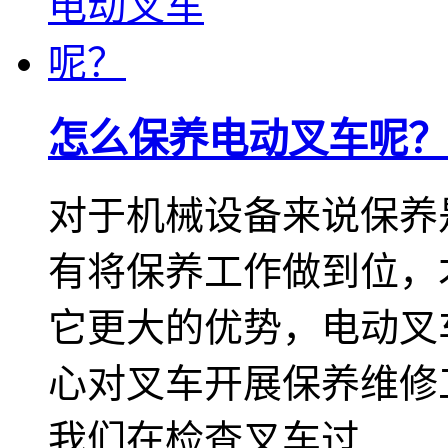
怎么保养电动叉车呢？
对于机械设备来说保养
有将保养工作做到位，
它更大的优势，电动叉
心对叉车开展保养维修
我们在检查叉车过...