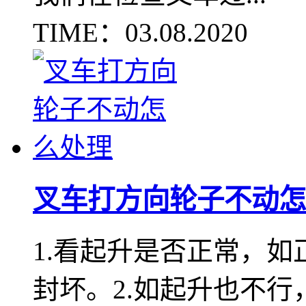
TIME：03.08.2020
叉车打方向轮子不动怎
1.看起升是否正常，如
封坏。2.如起升也不