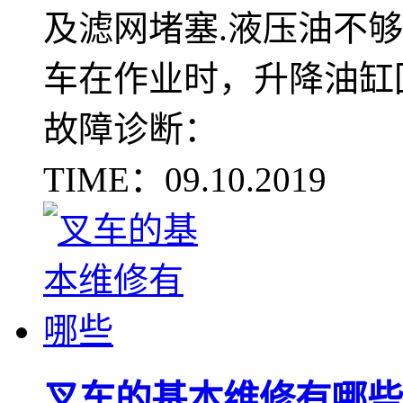
及滤网堵塞.液压油不
车在作业时，升降油缸
故障诊断：
TIME：09.10.2019
叉车的基本维修有哪些