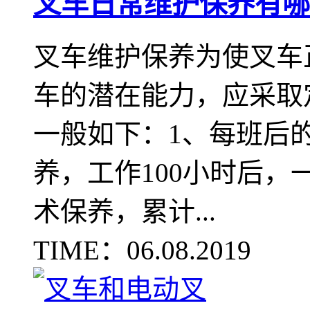
叉车日常维护保养有哪
叉车维护保养为使叉车
车的潜在能力，应采取
一般如下：1、每班后
养，工作100小时后，
术保养，累计...
TIME：06.08.2019