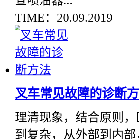
查喷油器...
TIME：20.09.2019
叉车常见故障的诊断方
理清现象，结合原则，
到复杂，从外部到内部