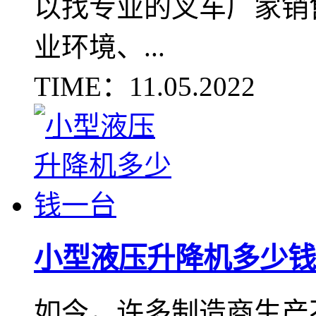
以找专业的叉车厂家销
业环境、...
TIME：11.05.2022
小型液压升降机多少钱
如今，许多制造商生产