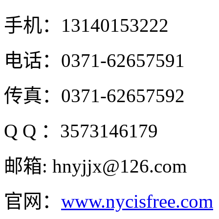
手机：13140153222
电话：0371-62657591
传真：0371-62657592
Q Q ：3573146179
邮箱: hnyjjx@126.com
官网：
www.nycisfree.com